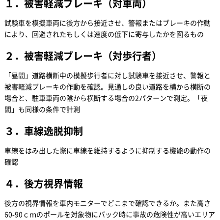
１．被害軽減ブレーキ（対車両）
試験車を模擬車両に後方から接近させ、警報またはブレーキの作動
により、回避されたもしくは速度の低下に寄与したかを図るもの
２．被害軽減ブレーキ（対歩行者）
「昼間」道路横断中の模擬歩行者に対し試験車を接近させ、警報と
被害軽減ブレーキの作動を確認。見通しの良い道路を横から横断の
場合と、駐車車両の陰から横断する場合の2パターンで測定。「夜
間」も同様の条件で計測
３．車線逸脱抑制
車線をはみ出した際に車線を維持するように抑制する機能の動作の
確認
４．後方視界情報
後方の視界情報を車内モニターでどこまで確認できるか。また高さ
60-90ｃｍのポールを対象物にバック時に事故の危険性が高いエリア