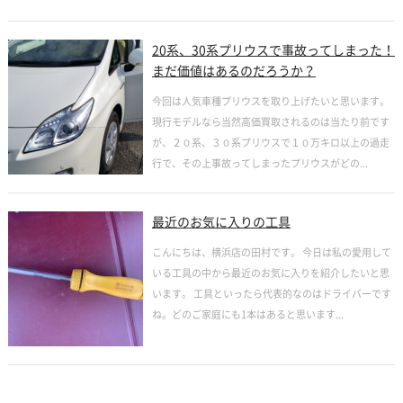
20系、30系プリウスで事故ってしまった！
まだ価値はあるのだろうか？
今回は人気車種プリウスを取り上げたいと思います。
現行モデルなら当然高価買取されるのは当たり前です
が、２０系、３０系プリウスで１０万キロ以上の過走
行で、その上事故ってしまったプリウスがどの...
最近のお気に入りの工具
こんにちは、横浜店の田村です。 今日は私の愛用して
いる工具の中から最近のお気に入りを紹介したいと思
います。 工具といったら代表的なのはドライバーです
ね。どのご家庭にも1本はあると思います...