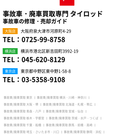
事故車・廃車買取専門 タイロッド
事故車の修理・売却ガイド
大阪府泉大津市河原町4-29
大阪店
TEL：
0725-99-8758
横浜市港北区新吉田町3992-19
横浜店
TEL：
045-620-8129
東京都中野区東中野1-58-8
東京店
TEL：
03-5358-9108
事故車/廃車買取 東京
事故車/廃車買取 横浜・川崎・神奈川
事故車/廃車買取 大阪・堺
事故車/廃車買取 北海道・札幌・帯広
事故車/廃車買取 青森・八戸
事故車/廃車買取 宮城・仙台
事故車/廃車買取 栃木・宇都宮
事故車/廃車買取 茨城・水戸・つくば
事故車/廃車買取 千葉・船橋
事故車/廃車買取 群馬・前橋・高崎
事故車/廃車買取 埼玉・さいたま市・川口
事故車/廃車買取 静岡・浜松