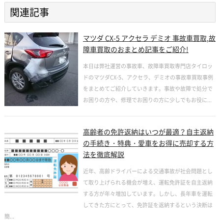
関連記事
マツダ CX-5 アクセラ デミオ 事故車買取,故
障車買取のおまとめ記事をご紹介!
本日は弊社運営の事故車、故障車買取専門店タイロッ
ドのマツダCX-5、アクセラ、デミオの事故車買取事例
をまとめてご紹介していきます。事故や故障で処分で
お困りの方や、修理でお困りの方に少しでもお役に...
高齢者の免許返納はいつが最適？自主返納
の手続き・特典・愛車をお得に売却する方
法を徹底解説
近年、高齢ドライバーによる交通事故が社会問題とし
て取り上げられる機会が増え、運転免許証を自主返納
する方が年々増加しています。しかし、長年車を運転
してきた方にとって、免許証を返納するという決断は
簡...