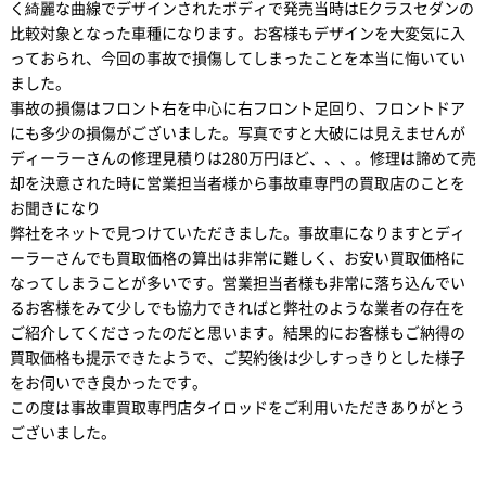
く綺麗な曲線でデザインされたボディで発売当時はEクラスセダンの
比較対象となった車種になります。お客様もデザインを大変気に入
っておられ、今回の事故で損傷してしまったことを本当に悔いてい
ました。
事故の損傷はフロント右を中心に右フロント足回り、フロントドア
にも多少の損傷がございました。写真ですと大破には見えませんが
ディーラーさんの修理見積りは280万円ほど、、、。修理は諦めて売
却を決意された時に営業担当者様から事故車専門の買取店のことを
お聞きになり
弊社をネットで見つけていただきました。事故車になりますとディ
ーラーさんでも買取価格の算出は非常に難しく、お安い買取価格に
なってしまうことが多いです。営業担当者様も非常に落ち込んでい
るお客様をみて少しでも協力できればと弊社のような業者の存在を
ご紹介してくださったのだと思います。結果的にお客様もご納得の
買取価格も提示できたようで、ご契約後は少しすっきりとした様子
をお伺いでき良かったです。
この度は事故車買取専門店タイロッドをご利用いただきありがとう
ございました。