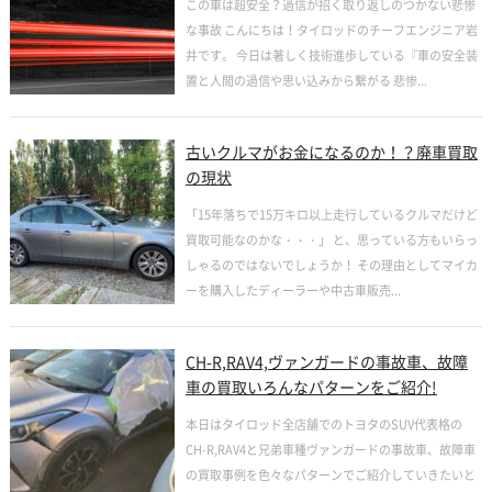
この車は超安全？過信が招く取り返しのつかない悲惨
な事故 こんにちは！タイロッドのチーフエンジニア岩
井です。 今日は著しく技術進歩している『車の安全装
置と人間の過信や思い込みから繋がる 悲惨...
古いクルマがお金になるのか！？廃車買取
の現状
「15年落ちで15万キロ以上走行しているクルマだけど
買取可能なのかな・・・」 と、思っている方もいらっ
しゃるのではないでしょうか！ その理由としてマイカ
ーを購入したディーラーや中古車販売...
CH-R,RAV4,ヴァンガードの事故車、故障
車の買取いろんなパターンをご紹介!
本日はタイロッド全店舗でのトヨタのSUV代表格の
CH-R,RAV4と兄弟車種ヴァンガードの事故車、故障車
の買取事例を色々なパターンでご紹介していきたいと