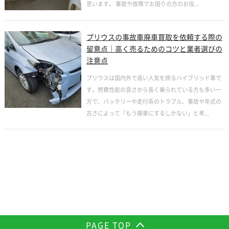
思います。 事故や故障でお困りの方のお役...
プリウスの事故車廃車買取を依頼する際の
留意点｜高く売るためのコツと業者選びの
注意点
プリウスは国内外で高い人気を誇るハイブリッド車で
す。燃費性能の良さから長く乗られている方も多い一
方で、バッテリーや走行系のトラブル、事故や年式の
古さによって「もう廃車にするしかない」と考...
PAGE TOP