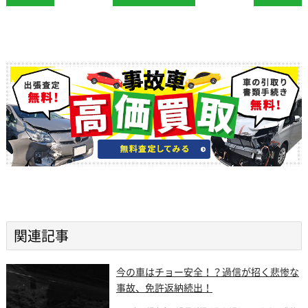
関連記事
今の車はチョー安全！？過信が招く悲惨な
事故、免許返納続出！