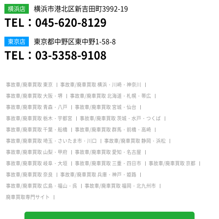
横浜市港北区新吉田町3992-19
横浜店
TEL：
045-620-8129
東京都中野区東中野1-58-8
東京店
TEL：
03-5358-9108
事故車/廃車買取 東京
事故車/廃車買取 横浜・川崎・神奈川
事故車/廃車買取 大阪・堺
事故車/廃車買取 北海道・札幌・帯広
事故車/廃車買取 青森・八戸
事故車/廃車買取 宮城・仙台
事故車/廃車買取 栃木・宇都宮
事故車/廃車買取 茨城・水戸・つくば
事故車/廃車買取 千葉・船橋
事故車/廃車買取 群馬・前橋・高崎
事故車/廃車買取 埼玉・さいたま市・川口
事故車/廃車買取 静岡・浜松
事故車/廃車買取 山梨・甲府
事故車/廃車買取 愛知・名古屋
事故車/廃車買取 岐阜・大垣
事故車/廃車買取 三重・四日市
事故車/廃車買取 京都
事故車/廃車買取 奈良
事故車/廃車買取 兵庫・神戸・姫路
事故車/廃車買取 広島・福山・呉
事故車/廃車買取 福岡・北九州市
廃車買取専門サイト