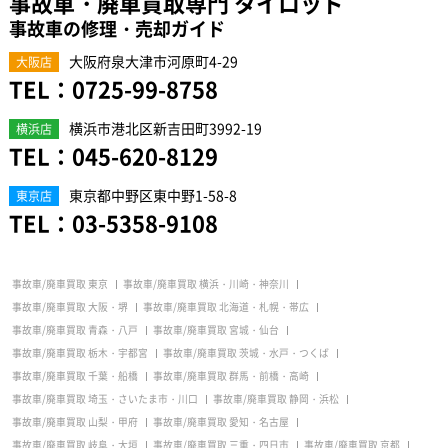
事故車・廃車買取専門 タイロッド
事故車の修理・売却ガイド
大阪府泉大津市河原町4-29
大阪店
TEL：
0725-99-8758
横浜市港北区新吉田町3992-19
横浜店
TEL：
045-620-8129
東京都中野区東中野1-58-8
東京店
TEL：
03-5358-9108
事故車/廃車買取 東京
事故車/廃車買取 横浜・川崎・神奈川
事故車/廃車買取 大阪・堺
事故車/廃車買取 北海道・札幌・帯広
事故車/廃車買取 青森・八戸
事故車/廃車買取 宮城・仙台
事故車/廃車買取 栃木・宇都宮
事故車/廃車買取 茨城・水戸・つくば
事故車/廃車買取 千葉・船橋
事故車/廃車買取 群馬・前橋・高崎
事故車/廃車買取 埼玉・さいたま市・川口
事故車/廃車買取 静岡・浜松
事故車/廃車買取 山梨・甲府
事故車/廃車買取 愛知・名古屋
事故車/廃車買取 岐阜・大垣
事故車/廃車買取 三重・四日市
事故車/廃車買取 京都