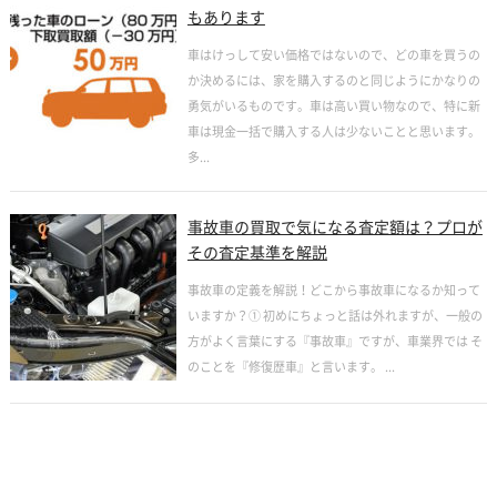
もあります
車はけっして安い価格ではないので、どの車を買うの
か決めるには、家を購入するのと同じようにかなりの
勇気がいるものです。車は高い買い物なので、特に新
車は現金一括で購入する人は少ないことと思います。
多...
事故車の買取で気になる査定額は？プロが
その査定基準を解説
事故車の定義を解説！どこから事故車になるか知って
いますか？① 初めにちょっと話は外れますが、一般の
方がよく言葉にする『事故車』ですが、車業界では そ
のことを『修復歴車』と言います。 ...