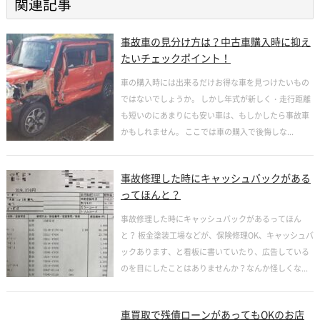
関連記事
事故車の見分け方は？中古車購入時に抑え
たいチェックポイント！
車の購入時には出来るだけお得な車を見つけたいもの
ではないでしょうか。 しかし年式が新しく・走行距離
も短いのにあまりにも安い車は、もしかしたら事故車
かもしれません。 ここでは車の購入で後悔しな...
事故修理した時にキャッシュバックがある
ってほんと？
事故修理した時にキャッシュバックがあるってほん
と？ 板金塗装工場などが、保険修理OK、キャッシュバ
ックあります、と看板に書いていたり、広告している
のを目にしたことはありませんか？なんか怪しくな...
車買取で残債ローンがあってもOKのお店