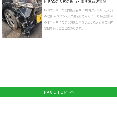
N-BOXの人気の理由と事故車買取事例！
N-BOXシリーズ国内販売台数〝3年連続NO.1〟 ①人気
の理由 N-BOXの人気の要因はなんといっても軽自動車
のボディサイズから想像出来ないような大容量の室内
空間を備えることにあります。 ...
PAGE TOP