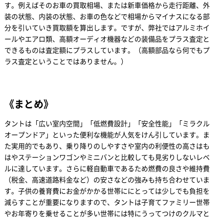
す。例えばそのお車の買取相場、または新車価格から走行距離、外
装の状態、内装の状態、お車の色などで相場からマイナスになる部
分を引いていき買取額を算出します。ですが、弊社ではアルミホイ
ールやエアロ類、高額オーディオ機器などの装備品をプラス査定と
できるものは査定額にプラスしています。（高額部品なら何でもプ
ラス査定ということではありません。）
《まとめ》
タントは「広い室内空間」「低燃費設計」「安全性能」「ミラクル
オープンドア」といった便利な機能が人気をけん引しています。ま
た実用的でもあり、乗り降りのしやすさや室内の利便性の高さはも
はやステーションワゴンやミニバンと比較しても見劣りしないレベ
ルに達しています。さらに軽自動車であるため燃費の良さや維持費
（税金、高速道路料金など）の安さなどの強みも持ち合わせていま
す。子供の養育費にお金がかかる世帯ににとっては少しでも負担を
減らすことが重要になりますので、タントは子育てファミリー世帯
やお年寄りを乗せることが多い世帯には特にうってつけのクルマと