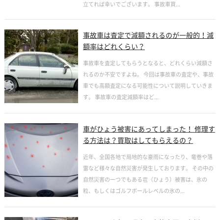
立てれば幸いでございます。 事故車買...
事故車は査定で減額されるのが一般的！減
額率はどれくらい？
事故車を査定してもらうとなると、どれくらい減額さ
れるのか不安ですよね。 今回は事故車の査定や、事故
車でも高額査定になる可能性について説明していきま
す。 事故車の査定減額率はど...
車がひょう被害にあってしまった！ 修理す
る方法は？買取はしてもらえるの？
近年、全国各地で局地的な豪雨になったり、竜巻や落
雷など様々な自然災害が発生しております。 その中の
自然災害の一つでもある雹（ひょう）被害は、氷の
粒、もしくはゴルフボールレベルの氷の...