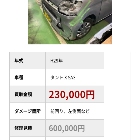
年式
H29年
車種
タント X SA3
230,000円
買取金額
ダメージ箇所
前回り、左側面など
600,000円
修理見積