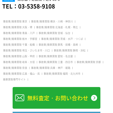
TEL：
03-5358-9108
事故車/廃車買取 東京
事故車/廃車買取 横浜・川崎・神奈川
事故車/廃車買取 大阪・堺
事故車/廃車買取 北海道・札幌・帯広
事故車/廃車買取 青森・八戸
事故車/廃車買取 宮城・仙台
事故車/廃車買取 栃木・宇都宮
事故車/廃車買取 茨城・水戸・つくば
事故車/廃車買取 千葉・船橋
事故車/廃車買取 群馬・前橋・高崎
事故車/廃車買取 埼玉・さいたま市・川口
事故車/廃車買取 静岡・浜松
事故車/廃車買取 山梨・甲府
事故車/廃車買取 愛知・名古屋
事故車/廃車買取 岐阜・大垣
事故車/廃車買取 三重・四日市
事故車/廃車買取 京都
事故車/廃車買取 奈良
事故車/廃車買取 兵庫・神戸・姫路
事故車/廃車買取 広島・福山・呉
事故車/廃車買取 福岡・北九州市
廃車買取専門サイト
無料査定・お問い合わせ