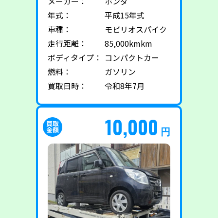
メーカー：
ホンダ
年式：
平成15年式
車種：
モビリオスパイク
走行距離：
85,000kmkm
ボディタイプ：
コンパクトカー
燃料：
ガソリン
買取日時：
令和8年7月
10,000
円