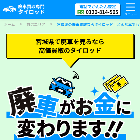
電話でかんたん査定
メニュー
>
>
ホーム
対応エリア
宮城県の廃車買取ならタイロッド｜どんな車でも
宮城県で廃車を売るなら
高価買取のタイロッド