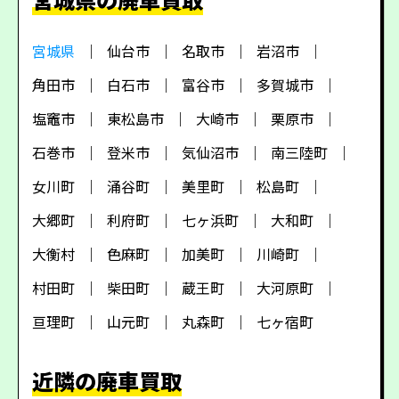
宮城県
仙台市
名取市
岩沼市
角田市
白石市
富谷市
多賀城市
塩竈市
東松島市
大崎市
栗原市
石巻市
登米市
気仙沼市
南三陸町
女川町
涌谷町
美里町
松島町
大郷町
利府町
七ヶ浜町
大和町
大衡村
色麻町
加美町
川崎町
村田町
柴田町
蔵王町
大河原町
亘理町
山元町
丸森町
七ヶ宿町
近隣の廃車買取