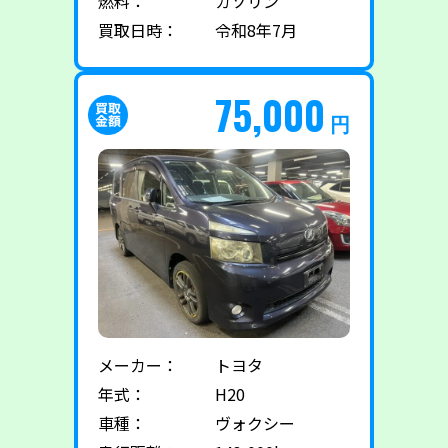
燃料：
ガソリン
買取日時：
令和8年7月
75,000
円
メーカー：
トヨタ
年式：
H20
車種：
ヴォクシー