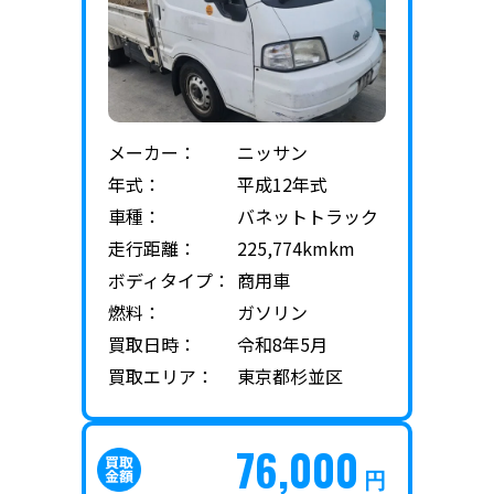
メーカー：
ニッサン
年式：
平成12年式
車種：
バネットトラック
走行距離：
225,774kmkm
ボディタイプ：
商用車
燃料：
ガソリン
買取日時：
令和8年5月
買取エリア：
東京都杉並区
76,000
円