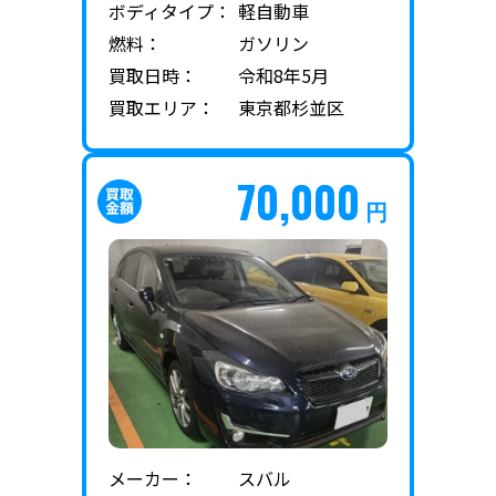
ボディタイプ：
軽自動車
燃料：
ガソリン
買取日時：
令和8年5月
買取エリア：
東京都杉並区
70,000
円
メーカー：
スバル