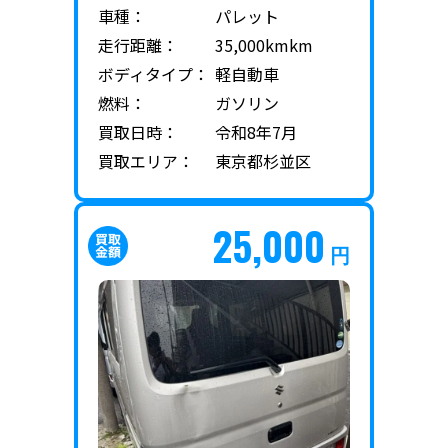
車種：
パレット
走行距離：
35,000kmkm
ボディタイプ：
軽自動車
燃料：
ガソリン
買取日時：
令和8年7月
買取エリア：
東京都杉並区
25,000
円