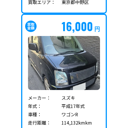
買取エリア：
東京都中野区
16,000
円
メーカー：
スズキ
年式：
平成17年式
車種：
ワゴンR
走行距離：
114,132kmkm