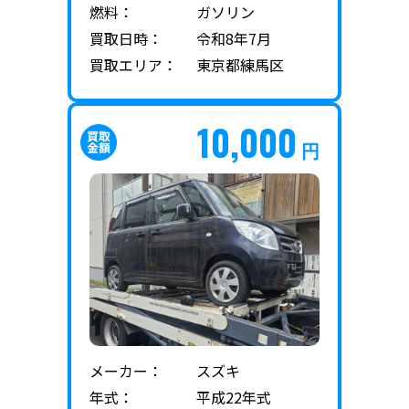
燃料：
ガソリン
買取日時：
令和8年7月
買取エリア：
東京都練馬区
10,000
円
メーカー：
スズキ
年式：
平成22年式