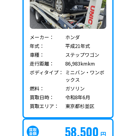
メーカー：
ホンダ
年式：
平成21年式
車種：
ステップワゴン
走行距離：
86,983kmkm
ボディタイプ：
ミニバン・ワンボ
ックス
燃料：
ガソリン
買取日時：
令和8年6月
買取エリア：
東京都杉並区
58,500
円