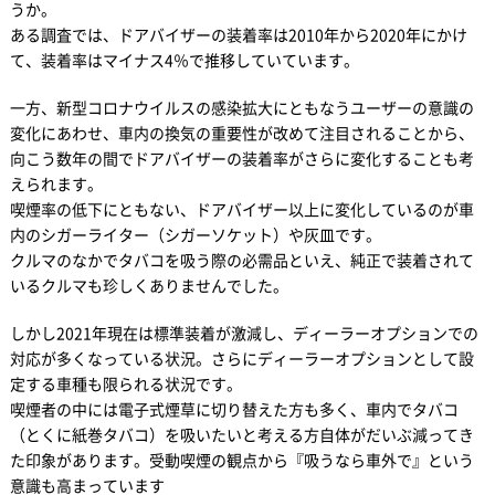
うか。
ある調査では、ドアバイザーの装着率は2010年から2020年にかけ
て、装着率はマイナス4％で推移していています。
一方、新型コロナウイルスの感染拡大にともなうユーザーの意識の
変化にあわせ、車内の換気の重要性が改めて注目されることから、
向こう数年の間でドアバイザーの装着率がさらに変化することも考
えられます。
喫煙率の低下にともない、ドアバイザー以上に変化しているのが車
内のシガーライター（シガーソケット）や灰皿です。
クルマのなかでタバコを吸う際の必需品といえ、純正で装着されて
いるクルマも珍しくありませんでした。
しかし2021年現在は標準装着が激減し、ディーラーオプションでの
対応が多くなっている状況。さらにディーラーオプションとして設
定する車種も限られる状況です。
喫煙者の中には電子式煙草に切り替えた方も多く、車内でタバコ
（とくに紙巻タバコ）を吸いたいと考える方自体がだいぶ減ってき
た印象があります。受動喫煙の観点から『吸うなら車外で』という
意識も高まっています