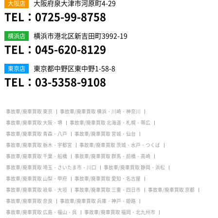
大阪府泉大津市河原町4-29
大阪店
TEL：
0725-99-8758
横浜市港北区新吉田町3992-19
横浜店
TEL：
045-620-8129
東京都中野区東中野1-58-8
東京店
TEL：
03-5358-9108
事故車/廃車買取 東京
事故車/廃車買取 横浜・川崎・神奈川
事故車/廃車買取 大阪・堺
事故車/廃車買取 北海道・札幌・帯広
事故車/廃車買取 青森・八戸
事故車/廃車買取 宮城・仙台
事故車/廃車買取 栃木・宇都宮
事故車/廃車買取 茨城・水戸・つくば
事故車/廃車買取 千葉・船橋
事故車/廃車買取 群馬・前橋・高崎
事故車/廃車買取 埼玉・さいたま市・川口
事故車/廃車買取 静岡・浜松
事故車/廃車買取 山梨・甲府
事故車/廃車買取 愛知・名古屋
事故車/廃車買取 岐阜・大垣
事故車/廃車買取 三重・四日市
事故車/廃車買取 京都
事故車/廃車買取 奈良
事故車/廃車買取 兵庫・神戸・姫路
事故車/廃車買取 広島・福山・呉
事故車/廃車買取 福岡・北九州市