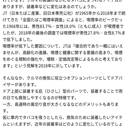
ありますが、装着率などに変化はあるのでしょうか。
JT（日本たばこ産業、旧日本専売公社）が1965年から2018年まで続
けてきた「全国たばこ喫煙率調査」によると、喫煙率のピークだっ
た1966年には、男性83.7％・女性18.0％（ともに成人）が喫煙者で
したが、2018年の最後の調査では喫煙率が男性27.8％・女性8.7％ま
で低下しました。
喫煙率が低下した要因について、JTは「複合的であり一概にはいえ
ませんが、高齢化の進展、喫煙と健康に関する意識の高まり、喫煙
をめぐる規制の強化や、増税・定価改定等によるものと考えており
ます」という見解を2018年に示しています。
そんななか、クルマの換気に役立つオプションパーツとしてドアバ
イザーがあります。
ドア上部に装着する庇（ひさし）型のパーツで、装着することで雨
の日でも換気しやすくなるのが特徴です。
一方、高速時の風切り音が大きくなるなどのデメリットもありま
す。
仮に車内でタバコを吸うとしたら、換気のために装着したいアイテ
ムといえますが、近年の装着率はどのように変化しているのでしょ