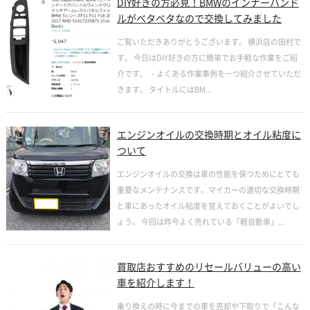
DIY好きの方必見！BMWのインナーハンド
ルがベタベタなので交換してみました
ご覧いただきありがとうございます。 横浜店の田村で
す。 今日はDIY好きの方に簡単でお手軽な作業をご紹
介です。 ・よくある作業事例を一つ紹介させていただ
きます。 タイトルにはBM...
エンジンオイルの交換時期とオイル粘度に
ついて
エンジンオイルの交換は車の性能を保つためにとても
重要なメンテナンスです。マイカーの適切な交換時期
と車にあったオイル粘度を覚えておくことがよいでし
ょう。 今回は昨今よく売れている「軽自動車」...
買取店おすすめのリセールバリューの高い
車を紹介します！
乗り換えの時に今までの車を売却や下取りで「こんな