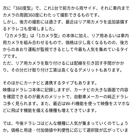
次に「360度型」で、これ1台で前方から両サイド、それに車内まで
カメラの周囲360度にわたって撮影できるものです。
しかし、後方の撮影には適さず、最近はリア用カメラを追加装備す
るドラレコも登場しました。
「2カメラ型」は「1カメラ型」の本体に加え、リア用あるいは車内
用カメラを組み合わせるもので、価格は少し高くなるものの、後方
からのあおり運転が監視できるとして今最も人気を集めているタイ
プです。
ただ、リア用カメラを取り付けるには配線を引き回す手間がかか
り、その分だけ取り付け工賃は高くなるデメリットもあります。
そのほかにカーナビと連携するタイプもあります。
映像はドラレコ本体に記録しますが、カーナビの大きな画面で内容
を確認できるのが最大のメリットで、自動車メーカーの純正ドラレ
コ多く見られます。また、最近はWi-Fi機能を使って映像をスマホな
どに飛ばす機能を備える機種も増えてきています。
では、今後ドラレコはどんな機種に人気が集まっていくのでしょう
か。価格と用途・付加価値や利便性に応じて選択肢が広がっていま