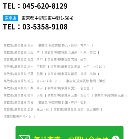
TEL：
045-620-8129
東京都中野区東中野1-58-8
東京店
TEL：
03-5358-9108
事故車/廃車買取 東京
事故車/廃車買取 横浜・川崎・神奈川
事故車/廃車買取 大阪・堺
事故車/廃車買取 北海道・札幌・帯広
事故車/廃車買取 青森・八戸
事故車/廃車買取 宮城・仙台
事故車/廃車買取 栃木・宇都宮
事故車/廃車買取 茨城・水戸・つくば
事故車/廃車買取 千葉・船橋
事故車/廃車買取 群馬・前橋・高崎
事故車/廃車買取 埼玉・さいたま市・川口
事故車/廃車買取 静岡・浜松
事故車/廃車買取 山梨・甲府
事故車/廃車買取 愛知・名古屋
事故車/廃車買取 岐阜・大垣
事故車/廃車買取 三重・四日市
事故車/廃車買取 京都
事故車/廃車買取 奈良
事故車/廃車買取 兵庫・神戸・姫路
事故車/廃車買取 広島・福山・呉
事故車/廃車買取 福岡・北九州市
廃車買取専門サイト