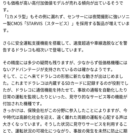
りも価格が高い高付加価値モデルが売れる傾向が出ているそうで
す。
「1カメラ型」もその例に漏れず、センサーには夜間撮影に強いソニ
ー製CMOS「STARVIS（スタービス）」を採用する製品が増えていま
す。
さらに安全運転支援機能を搭載して、速度超過や車線逸脱などを警
告するドラレコも相次いで登場しています。
その精度には多少の疑問も残りますが、少なからず低価格機種には
ないアドバンテージが支持されているのは確かなようです。
そして、ここへ来てドラレコの形態に新たな動きが出はじめまし
た。これまでドラレコは内蔵するSDカードに記録するのが役割でし
たが、ドラレコに通信機能を持たせて、事故の通報を自動化したり
日常の運転を監視したりといった、見守り的なサービス等の機能が
付加された機種です。
きっかけは、保険会社がこの分野に参入したことによりますが、今
や時代は高齢化社会を迎え、遠く離れた両親の運転を心配する声は
大きくなっています。そうした状況に見守りサービスを利用するこ
とで、運転状況の可視化につながり、事故の発生を未然に防止に期