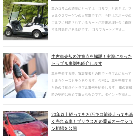
車のコラムの読者にとっては「ゴルフ」と言えば、フ
ォルクスワーゲンの人気車ですが、今回はスポーツの
ゴルフに利用されているカートが将来地域社会に貢献
する可能性がある話です。 ゴルフカートと言え...
中古車売却の注意点を解説！実際にあった
トラブル事例も紹介します
車を売却する際、買取業者との間でトラブルになって
しまうケースも多々あります。今回は、車を売却する
ための注意点やトラブル事例を紹介します。 車の売却
時の契約は極めて重大なものです。ポイントを抑え...
20年以上経っても20万キロ前後走っても高
く売れる車！プリウス20の業者オークショ
ン相場を公開