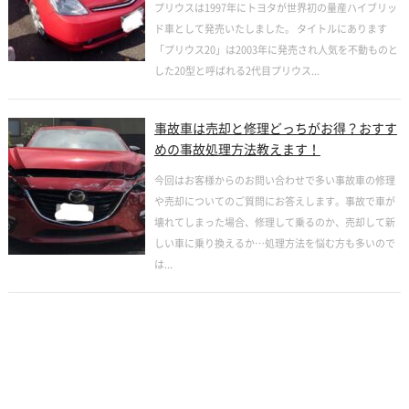
プリウスは1997年にトヨタが世界初の量産ハイブリッ
ド車として発売いたしました。 タイトルにあります
「プリウス20」は2003年に発売され人気を不動ものと
した20型と呼ばれる2代目プリウス...
事故車は売却と修理どっちがお得？おすす
めの事故処理方法教えます！
今回はお客様からのお問い合わせで多い事故車の修理
や売却についてのご質問にお答えします。事故で車が
壊れてしまった場合、修理して乗るのか、売却して新
しい車に乗り換えるか…処理方法を悩む方も多いので
は...