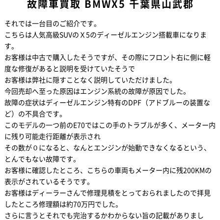
故障車買取 BMWX5 千葉県山武郡
それでは一台目のご紹介です。
こちらは人気高級SUVのＸ5のディーゼルエンジン搭載車になりま
す。
お客様は中古で購入したそうですが、その際にフロント右に側に軽
度な修復があると説明を受けていたそうで
お客様は弊社に隠すことなく説明していただけました。
今回売却へ至った原因はエンジン系統の故障が原因でした。
故障の症状はディーゼルエンジン特有のDPF（アドブルーの装置な
ど）の不具合です。
このモデルの一つ前のE70ではこの手のトラブルが多く、メーター内
に残り可能走行距離が表示され
その数が０になると、なんとエンジンが始動できなくなるという、
とんでもない故障です。
お客様に確認したところ、こちらの車両もメーター内に残200KMの
表示がされているそうです。
お客様はディーラーさんで修理見積をとっておられましたので拝見
したところ修理額は約70万円でした。
さらに言うとそれでも完治するかわからない旨の記載がありまし