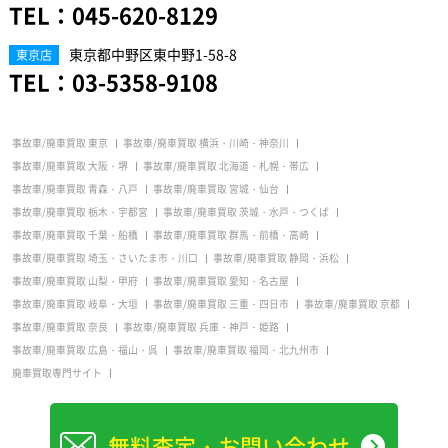
TEL：
045-620-8129
東京都中野区東中野1-58-8
東京店
TEL：
03-5358-9108
事故車/廃車買取 東京
事故車/廃車買取 横浜・川崎・神奈川
事故車/廃車買取 大阪・堺
事故車/廃車買取 北海道・札幌・帯広
事故車/廃車買取 青森・八戸
事故車/廃車買取 宮城・仙台
事故車/廃車買取 栃木・宇都宮
事故車/廃車買取 茨城・水戸・つくば
事故車/廃車買取 千葉・船橋
事故車/廃車買取 群馬・前橋・高崎
事故車/廃車買取 埼玉・さいたま市・川口
事故車/廃車買取 静岡・浜松
事故車/廃車買取 山梨・甲府
事故車/廃車買取 愛知・名古屋
事故車/廃車買取 岐阜・大垣
事故車/廃車買取 三重・四日市
事故車/廃車買取 京都
事故車/廃車買取 奈良
事故車/廃車買取 兵庫・神戸・姫路
事故車/廃車買取 広島・福山・呉
事故車/廃車買取 福岡・北九州市
廃車買取専門サイト
無料査定・お問い合わせ