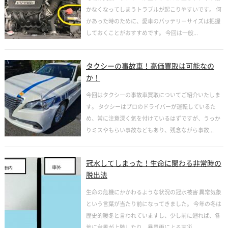
かなくなってしまうトラブルが起こりやすいです。 何
かあった時のために、愛車のバッテリーサイズは把握
しておくことがおすすめです。 今回は一般...
タクシーの事故車！高価買取は可能なの
か！
今回はタクシーの事故車買取についてご紹介いたしま
す。 タクシーはプロのドライバーが運転しているた
め、常に注意深く気を付けているはずですが、うっか
りミスやもらい事故などもあり、残念ながら事故...
冠水してしまった！生命に関わる非常時の
脱出法
生命の危機にかかわるような状況の冠水被害 異常気象
という言葉が当たり前になってきました。 今年の冬は
歴史的暖冬と言われていますし、少し前に遡れば、各
地に台風が上陸したり、暴風雨による天災...