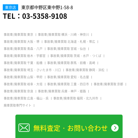
東京都中野区東中野1-58-8
東京店
TEL：
03-5358-9108
事故車/廃車買取 東京
事故車/廃車買取 横浜・川崎・神奈川
事故車/廃車買取 大阪・堺
事故車/廃車買取 北海道・札幌・帯広
事故車/廃車買取 青森・八戸
事故車/廃車買取 宮城・仙台
事故車/廃車買取 栃木・宇都宮
事故車/廃車買取 茨城・水戸・つくば
事故車/廃車買取 千葉・船橋
事故車/廃車買取 群馬・前橋・高崎
事故車/廃車買取 埼玉・さいたま市・川口
事故車/廃車買取 静岡・浜松
事故車/廃車買取 山梨・甲府
事故車/廃車買取 愛知・名古屋
事故車/廃車買取 岐阜・大垣
事故車/廃車買取 三重・四日市
事故車/廃車買取 京都
事故車/廃車買取 奈良
事故車/廃車買取 兵庫・神戸・姫路
事故車/廃車買取 広島・福山・呉
事故車/廃車買取 福岡・北九州市
廃車買取専門サイト
無料査定・お問い合わせ