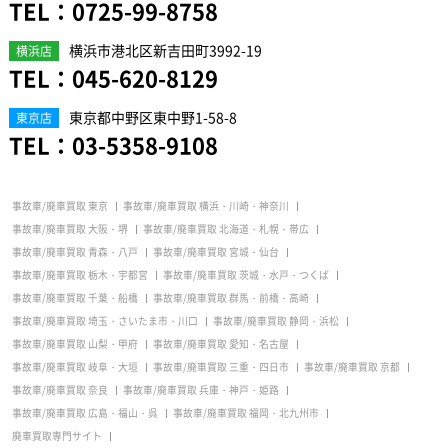
TEL：
0725-99-8758
横浜市港北区新吉田町3992-19
横浜店
TEL：
045-620-8129
東京都中野区東中野1-58-8
東京店
TEL：
03-5358-9108
事故車/廃車買取 東京
事故車/廃車買取 横浜・川崎・神奈川
事故車/廃車買取 大阪・堺
事故車/廃車買取 北海道・札幌・帯広
事故車/廃車買取 青森・八戸
事故車/廃車買取 宮城・仙台
事故車/廃車買取 栃木・宇都宮
事故車/廃車買取 茨城・水戸・つくば
事故車/廃車買取 千葉・船橋
事故車/廃車買取 群馬・前橋・高崎
事故車/廃車買取 埼玉・さいたま市・川口
事故車/廃車買取 静岡・浜松
事故車/廃車買取 山梨・甲府
事故車/廃車買取 愛知・名古屋
事故車/廃車買取 岐阜・大垣
事故車/廃車買取 三重・四日市
事故車/廃車買取 京都
事故車/廃車買取 奈良
事故車/廃車買取 兵庫・神戸・姫路
事故車/廃車買取 広島・福山・呉
事故車/廃車買取 福岡・北九州市
廃車買取専門サイト