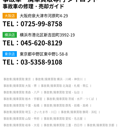
事故車の修理・売却ガイド
大阪府泉大津市河原町4-29
大阪店
TEL：
0725-99-8758
横浜市港北区新吉田町3992-19
横浜店
TEL：
045-620-8129
東京都中野区東中野1-58-8
東京店
TEL：
03-5358-9108
事故車/廃車買取 東京
事故車/廃車買取 横浜・川崎・神奈川
事故車/廃車買取 大阪・堺
事故車/廃車買取 北海道・札幌・帯広
事故車/廃車買取 青森・八戸
事故車/廃車買取 宮城・仙台
事故車/廃車買取 栃木・宇都宮
事故車/廃車買取 茨城・水戸・つくば
事故車/廃車買取 千葉・船橋
事故車/廃車買取 群馬・前橋・高崎
事故車/廃車買取 埼玉・さいたま市・川口
事故車/廃車買取 静岡・浜松
事故車/廃車買取 山梨・甲府
事故車/廃車買取 愛知・名古屋
事故車/廃車買取 岐阜・大垣
事故車/廃車買取 三重・四日市
事故車/廃車買取 京都