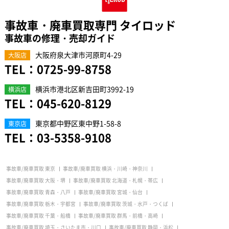
事故車・廃車買取専門 タイロッド
事故車の修理・売却ガイド
大阪府泉大津市河原町4-29
大阪店
TEL：
0725-99-8758
横浜市港北区新吉田町3992-19
横浜店
TEL：
045-620-8129
東京都中野区東中野1-58-8
東京店
TEL：
03-5358-9108
事故車/廃車買取 東京
事故車/廃車買取 横浜・川崎・神奈川
事故車/廃車買取 大阪・堺
事故車/廃車買取 北海道・札幌・帯広
事故車/廃車買取 青森・八戸
事故車/廃車買取 宮城・仙台
事故車/廃車買取 栃木・宇都宮
事故車/廃車買取 茨城・水戸・つくば
事故車/廃車買取 千葉・船橋
事故車/廃車買取 群馬・前橋・高崎
事故車/廃車買取 埼玉・さいたま市・川口
事故車/廃車買取 静岡・浜松