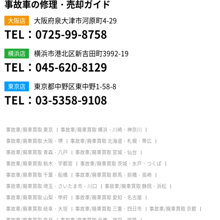
事故車の修理・売却ガイド
大阪府泉大津市河原町4-29
大阪店
TEL：
0725-99-8758
横浜市港北区新吉田町3992-19
横浜店
TEL：
045-620-8129
東京都中野区東中野1-58-8
東京店
TEL：
03-5358-9108
事故車/廃車買取 東京
事故車/廃車買取 横浜・川崎・神奈川
事故車/廃車買取 大阪・堺
事故車/廃車買取 北海道・札幌・帯広
事故車/廃車買取 青森・八戸
事故車/廃車買取 宮城・仙台
事故車/廃車買取 栃木・宇都宮
事故車/廃車買取 茨城・水戸・つくば
事故車/廃車買取 千葉・船橋
事故車/廃車買取 群馬・前橋・高崎
事故車/廃車買取 埼玉・さいたま市・川口
事故車/廃車買取 静岡・浜松
事故車/廃車買取 山梨・甲府
事故車/廃車買取 愛知・名古屋
事故車/廃車買取 岐阜・大垣
事故車/廃車買取 三重・四日市
事故車/廃車買取 京都