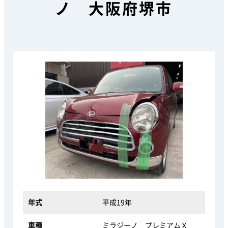
ノ 大阪府堺市
年式
平成19年
車種
ミラジーノ プレミアムＸ