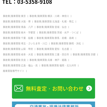
TEL：
03-5358-9108
事故車/廃車買取 東京
事故車/廃車買取 横浜・川崎・神奈川
事故車/廃車買取 大阪・堺
事故車/廃車買取 北海道・札幌・帯広
事故車/廃車買取 青森・八戸
事故車/廃車買取 宮城・仙台
事故車/廃車買取 栃木・宇都宮
事故車/廃車買取 茨城・水戸・つくば
事故車/廃車買取 千葉・船橋
事故車/廃車買取 群馬・前橋・高崎
事故車/廃車買取 埼玉・さいたま市・川口
事故車/廃車買取 静岡・浜松
事故車/廃車買取 山梨・甲府
事故車/廃車買取 愛知・名古屋
事故車/廃車買取 岐阜・大垣
事故車/廃車買取 三重・四日市
事故車/廃車買取 京都
事故車/廃車買取 奈良
事故車/廃車買取 兵庫・神戸・姫路
事故車/廃車買取 広島・福山・呉
事故車/廃車買取 福岡・北九州市
廃車買取専門サイト
無料査定・お問い合わせ