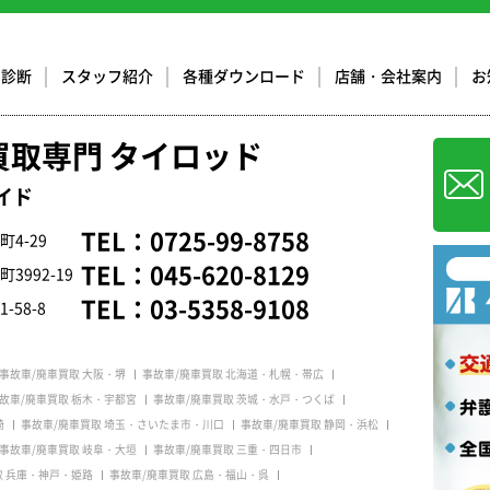
却診断
スタッフ紹介
各種ダウンロード
店舗・会社案内
お
買取専門 タイロッド
イド
TEL：
0725-99-8758
4-29
TEL：
045-620-8129
992-19
TEL：
03-5358-9108
58-8
事故車/廃車買取 大阪・堺
事故車/廃車買取 北海道・札幌・帯広
故車/廃車買取 栃木・宇都宮
事故車/廃車買取 茨城・水戸・つくば
崎
事故車/廃車買取 埼玉・さいたま市・川口
事故車/廃車買取 静岡・浜松
事故車/廃車買取 岐阜・大垣
事故車/廃車買取 三重・四日市
取 兵庫・神戸・姫路
事故車/廃車買取 広島・福山・呉