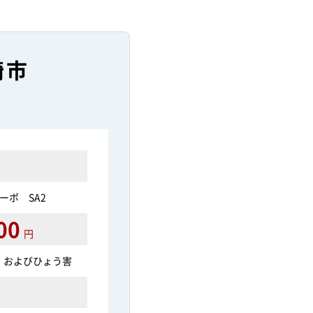
崎市
ーボ SA2
00
円
 およびひょう害