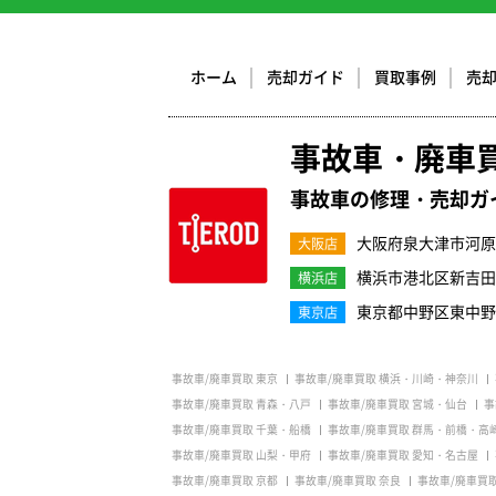
ホーム
売却ガイド
買取事例
売
事故車・廃車
事故車の修理・売却ガ
大阪府泉大津市河原町
大阪店
横浜市港北区新吉田町3
横浜店
東京都中野区東中野1-
東京店
事故車/廃車買取 東京
事故車/廃車買取 横浜・川崎・神奈川
事故車/廃車買取 青森・八戸
事故車/廃車買取 宮城・仙台
事
事故車/廃車買取 千葉・船橋
事故車/廃車買取 群馬・前橋・高
事故車/廃車買取 山梨・甲府
事故車/廃車買取 愛知・名古屋
事故車/廃車買取 京都
事故車/廃車買取 奈良
事故車/廃車買