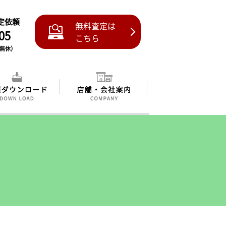
査定依頼
無料査定は
05
こちら
中無休）