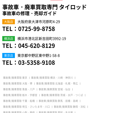
事故車・廃車買取専門 タイロッド
事故車の修理・売却ガイド
大阪府泉大津市河原町4-29
大阪店
TEL：
0725-99-8758
横浜市港北区新吉田町3992-19
横浜店
TEL：
045-620-8129
東京都中野区東中野1-58-8
東京店
TEL：
03-5358-9108
事故車/廃車買取 東京
事故車/廃車買取 横浜・川崎・神奈川
事故車/廃車買取 大阪・堺
事故車/廃車買取 北海道・札幌・帯広
事故車/廃車買取 青森・八戸
事故車/廃車買取 宮城・仙台
事故車/廃車買取 栃木・宇都宮
事故車/廃車買取 茨城・水戸・つくば
事故車/廃車買取 千葉・船橋
事故車/廃車買取 群馬・前橋・高崎
事故車/廃車買取 埼玉・さいたま市・川口
事故車/廃車買取 静岡・浜松
事故車/廃車買取 山梨・甲府
事故車/廃車買取 愛知・名古屋