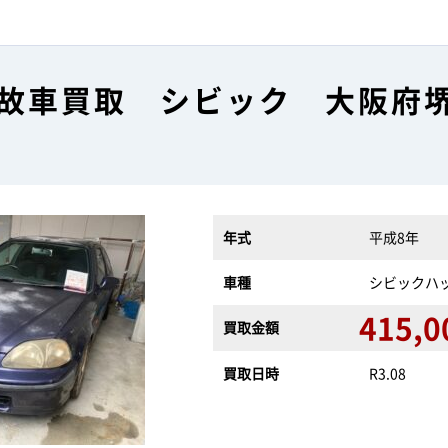
故車買取 シビック 大阪府
年式
平成8年
車種
シビックハッ
415,0
買取金額
買取日時
R3.08