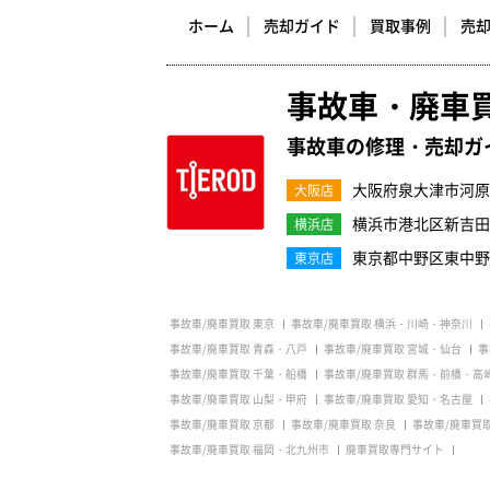
ホーム
売却ガイド
買取事例
売
事故車・廃車
事故車の修理・売却ガ
大阪府泉大津市河原町
大阪店
横浜市港北区新吉田町3
横浜店
東京都中野区東中野1-
東京店
事故車/廃車買取 東京
事故車/廃車買取 横浜・川崎・神奈川
事故車/廃車買取 青森・八戸
事故車/廃車買取 宮城・仙台
事
事故車/廃車買取 千葉・船橋
事故車/廃車買取 群馬・前橋・高
事故車/廃車買取 山梨・甲府
事故車/廃車買取 愛知・名古屋
事故車/廃車買取 京都
事故車/廃車買取 奈良
事故車/廃車買
事故車/廃車買取 福岡・北九州市
廃車買取専門サイト