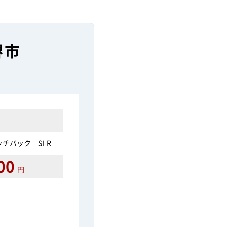
堺市
チバック SI-R
00
円