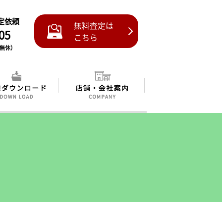
査定依頼
無料査定は
05
こちら
中無休）