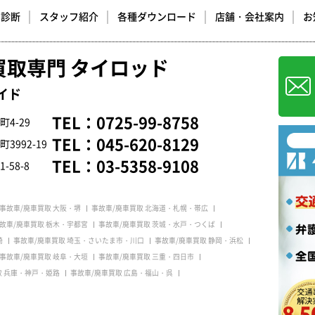
却診断
スタッフ紹介
各種ダウンロード
店舗・会社案内
お
買取専門 タイロッド
イド
TEL：
0725-99-8758
4-29
TEL：
045-620-8129
992-19
TEL：
03-5358-9108
58-8
事故車/廃車買取 大阪・堺
事故車/廃車買取 北海道・札幌・帯広
故車/廃車買取 栃木・宇都宮
事故車/廃車買取 茨城・水戸・つくば
崎
事故車/廃車買取 埼玉・さいたま市・川口
事故車/廃車買取 静岡・浜松
事故車/廃車買取 岐阜・大垣
事故車/廃車買取 三重・四日市
取 兵庫・神戸・姫路
事故車/廃車買取 広島・福山・呉