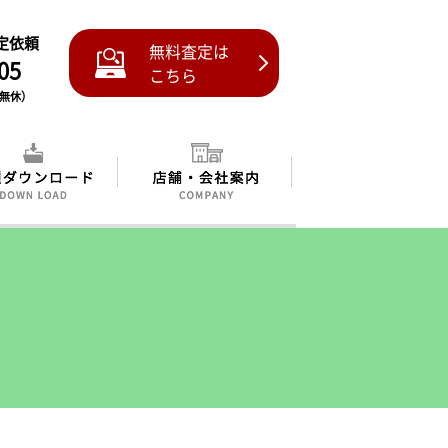
査定依頼
無料査定は
05
こちら
中無休）