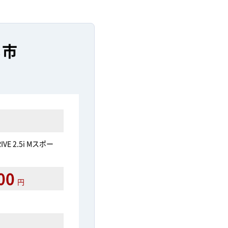
林市
RIVE 2.5i Mスポー
00
円