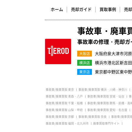
ホーム
売却ガイド
買取事例
売
事故車・廃車
事故車の修理・売却ガ
大阪府泉大津市河原町
大阪店
横浜市港北区新吉田町3
横浜店
東京都中野区東中野1-
東京店
事故車/廃車買取 東京
事故車/廃車買取 横浜・川崎・神奈川
事故車/廃車買取 青森・八戸
事故車/廃車買取 宮城・仙台
事
事故車/廃車買取 千葉・船橋
事故車/廃車買取 群馬・前橋・高
事故車/廃車買取 山梨・甲府
事故車/廃車買取 愛知・名古屋
事故車/廃車買取 京都
事故車/廃車買取 奈良
事故車/廃車買
事故車/廃車買取 福岡・北九州市
廃車買取専門サイト