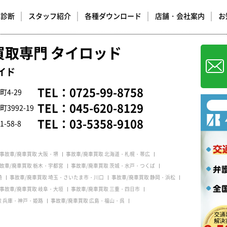
却診断
スタッフ紹介
各種ダウンロード
店舗・会社案内
お
買取専門 タイロッド
イド
TEL：
0725-99-8758
4-29
TEL：
045-620-8129
992-19
TEL：
03-5358-9108
58-8
事故車/廃車買取 大阪・堺
事故車/廃車買取 北海道・札幌・帯広
故車/廃車買取 栃木・宇都宮
事故車/廃車買取 茨城・水戸・つくば
崎
事故車/廃車買取 埼玉・さいたま市・川口
事故車/廃車買取 静岡・浜松
事故車/廃車買取 岐阜・大垣
事故車/廃車買取 三重・四日市
取 兵庫・神戸・姫路
事故車/廃車買取 広島・福山・呉