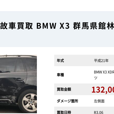
故車買取 BMW X3 群馬県館
年式
平成21年
BMW X3 XD
車種
ツ
132,0
買取金額
ダメージ箇所
左側面
買取日時
R3.06