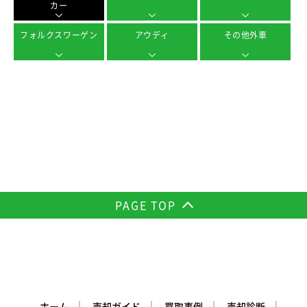
カー
フォルクスワーゲン
アウディ
その他外車
PAGE TOP
ホーム
売却ガイド
買取事例
売却診断