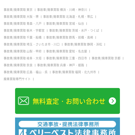
事故車/廃車買取 東京
事故車/廃車買取 横浜・川崎・神奈川
事故車/廃車買取 大阪・堺
事故車/廃車買取 北海道・札幌・帯広
事故車/廃車買取 青森・八戸
事故車/廃車買取 宮城・仙台
事故車/廃車買取 栃木・宇都宮
事故車/廃車買取 茨城・水戸・つくば
事故車/廃車買取 千葉・船橋
事故車/廃車買取 群馬・前橋・高崎
事故車/廃車買取 埼玉・さいたま市・川口
事故車/廃車買取 静岡・浜松
事故車/廃車買取 山梨・甲府
事故車/廃車買取 愛知・名古屋
事故車/廃車買取 岐阜・大垣
事故車/廃車買取 三重・四日市
事故車/廃車買取 京都
事故車/廃車買取 奈良
事故車/廃車買取 兵庫・神戸・姫路
事故車/廃車買取 広島・福山・呉
事故車/廃車買取 福岡・北九州市
廃車買取専門サイト
無料査定・お問い合わせ