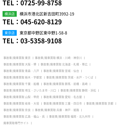
TEL：
0725-99-8758
横浜市港北区新吉田町3992-19
横浜店
TEL：
045-620-8129
東京都中野区東中野1-58-8
東京店
TEL：
03-5358-9108
事故車/廃車買取 東京
事故車/廃車買取 横浜・川崎・神奈川
事故車/廃車買取 大阪・堺
事故車/廃車買取 北海道・札幌・帯広
事故車/廃車買取 青森・八戸
事故車/廃車買取 宮城・仙台
事故車/廃車買取 栃木・宇都宮
事故車/廃車買取 茨城・水戸・つくば
事故車/廃車買取 千葉・船橋
事故車/廃車買取 群馬・前橋・高崎
事故車/廃車買取 埼玉・さいたま市・川口
事故車/廃車買取 静岡・浜松
事故車/廃車買取 山梨・甲府
事故車/廃車買取 愛知・名古屋
事故車/廃車買取 岐阜・大垣
事故車/廃車買取 三重・四日市
事故車/廃車買取 京都
事故車/廃車買取 奈良
事故車/廃車買取 兵庫・神戸・姫路
事故車/廃車買取 広島・福山・呉
事故車/廃車買取 福岡・北九州市
廃車買取専門サイト