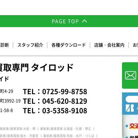
PAGE TOP
却診断
スタッフ紹介
各種ダウンロード
店舗・会社案内
お
買取専門 タイロッド
イド
TEL：
0725-99-8758
4-29
TEL：
045-620-8129
992-19
TEL：
03-5358-9108
58-8
事故車/廃車買取 大阪・堺
事故車/廃車買取 北海道・札幌・帯広
故車/廃車買取 栃木・宇都宮
事故車/廃車買取 茨城・水戸・つくば