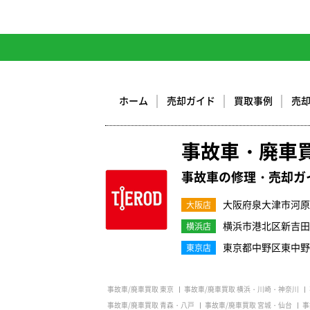
ホーム
売却ガイド
買取事例
売
事故車・廃車
事故車の修理・売却ガ
大阪府泉大津市河原町
大阪店
横浜市港北区新吉田町3
横浜店
東京都中野区東中野1-
東京店
事故車/廃車買取 東京
事故車/廃車買取 横浜・川崎・神奈川
事故車/廃車買取 青森・八戸
事故車/廃車買取 宮城・仙台
事