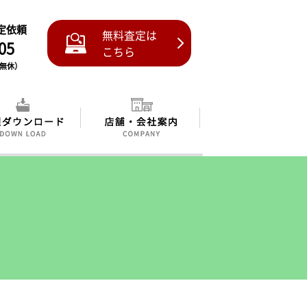
査定依頼
無料査定は
05
こちら
中無休）