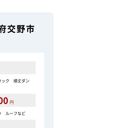
府交野市
ラック 頑丈ダン
00
円
り ルーフなど