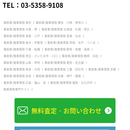
TEL：
03-5358-9108
事故車/廃車買取 東京
事故車/廃車買取 横浜・川崎・神奈川
事故車/廃車買取 大阪・堺
事故車/廃車買取 北海道・札幌・帯広
事故車/廃車買取 青森・八戸
事故車/廃車買取 宮城・仙台
事故車/廃車買取 栃木・宇都宮
事故車/廃車買取 茨城・水戸・つくば
事故車/廃車買取 千葉・船橋
事故車/廃車買取 群馬・前橋・高崎
事故車/廃車買取 埼玉・さいたま市・川口
事故車/廃車買取 静岡・浜松
事故車/廃車買取 山梨・甲府
事故車/廃車買取 愛知・名古屋
事故車/廃車買取 岐阜・大垣
事故車/廃車買取 三重・四日市
事故車/廃車買取 京都
事故車/廃車買取 奈良
事故車/廃車買取 兵庫・神戸・姫路
事故車/廃車買取 広島・福山・呉
事故車/廃車買取 福岡・北九州市
廃車買取専門サイト
無料査定・お問い合わせ