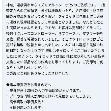
神奈川県横浜市からスズキアルトターボRS のご依頼です。一括
査定からのご依頼で、まずは概算みつもり、８店舗中上記２店
舗のみ現車を査定しての再査定。タイロッドは見事上位２店舗
に選ばれ現車確認ををしての査定となりました。なんと２社と
も同額だったようです。ですが、お客様は売却時にドラレコ、
後付けクルーズコントローラー、サブウーファ、マフラー等を
交換、脱着を希望されていました。そこでタイロッドではごご
売却後無料で脱着を申し出ました。これにはお客様も最後の決
断材料となったようです!売却はタイロッドにご用命いただけま
した!このように、タイロッドでは売却後に取り外したい部品や
交換したい部品などの作業をを承っております。ご売却時に何
なりとお申し付けください。
この度はご利用ありがとうございました。
◆事故車買取をお考えの方へ
・業界最速！20秒の入力で売却額が分かります。
・プロの専門職人が即座に無料で見積りをいたします。
・高価買取の事例多数！
・全国対応いたします。