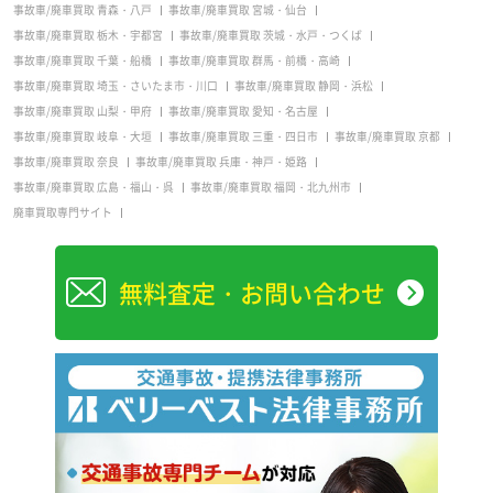
事故車/廃車買取 青森・八戸
事故車/廃車買取 宮城・仙台
事故車/廃車買取 栃木・宇都宮
事故車/廃車買取 茨城・水戸・つくば
事故車/廃車買取 千葉・船橋
事故車/廃車買取 群馬・前橋・高崎
事故車/廃車買取 埼玉・さいたま市・川口
事故車/廃車買取 静岡・浜松
事故車/廃車買取 山梨・甲府
事故車/廃車買取 愛知・名古屋
事故車/廃車買取 岐阜・大垣
事故車/廃車買取 三重・四日市
事故車/廃車買取 京都
事故車/廃車買取 奈良
事故車/廃車買取 兵庫・神戸・姫路
事故車/廃車買取 広島・福山・呉
事故車/廃車買取 福岡・北九州市
廃車買取専門サイト
無料査定・お問い合わせ