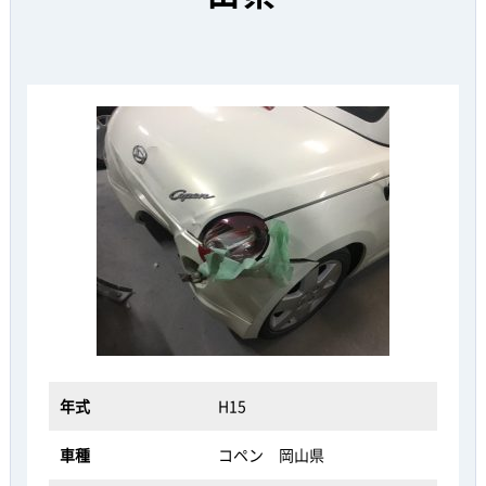
年式
H15
車種
コペン 岡山県