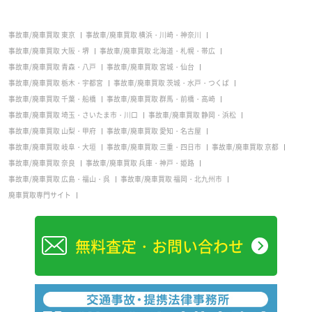
事故車/廃車買取 東京
事故車/廃車買取 横浜・川崎・神奈川
事故車/廃車買取 大阪・堺
事故車/廃車買取 北海道・札幌・帯広
事故車/廃車買取 青森・八戸
事故車/廃車買取 宮城・仙台
事故車/廃車買取 栃木・宇都宮
事故車/廃車買取 茨城・水戸・つくば
事故車/廃車買取 千葉・船橋
事故車/廃車買取 群馬・前橋・高崎
事故車/廃車買取 埼玉・さいたま市・川口
事故車/廃車買取 静岡・浜松
事故車/廃車買取 山梨・甲府
事故車/廃車買取 愛知・名古屋
事故車/廃車買取 岐阜・大垣
事故車/廃車買取 三重・四日市
事故車/廃車買取 京都
事故車/廃車買取 奈良
事故車/廃車買取 兵庫・神戸・姫路
事故車/廃車買取 広島・福山・呉
事故車/廃車買取 福岡・北九州市
廃車買取専門サイト
無料査定・お問い合わせ