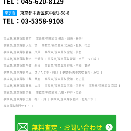
TEL：
045-620-8129
東京都中野区東中野1-58-8
東京店
TEL：
03-5358-9108
事故車/廃車買取 東京
事故車/廃車買取 横浜・川崎・神奈川
事故車/廃車買取 大阪・堺
事故車/廃車買取 北海道・札幌・帯広
事故車/廃車買取 青森・八戸
事故車/廃車買取 宮城・仙台
事故車/廃車買取 栃木・宇都宮
事故車/廃車買取 茨城・水戸・つくば
事故車/廃車買取 千葉・船橋
事故車/廃車買取 群馬・前橋・高崎
事故車/廃車買取 埼玉・さいたま市・川口
事故車/廃車買取 静岡・浜松
事故車/廃車買取 山梨・甲府
事故車/廃車買取 愛知・名古屋
事故車/廃車買取 岐阜・大垣
事故車/廃車買取 三重・四日市
事故車/廃車買取 京都
事故車/廃車買取 奈良
事故車/廃車買取 兵庫・神戸・姫路
事故車/廃車買取 広島・福山・呉
事故車/廃車買取 福岡・北九州市
廃車買取専門サイト
無料査定・お問い合わせ